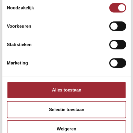
Toestemmingsselectie
-29%
-29%
Noodzakelijk
Voorkeuren
Statistieken
Marketing
PVC visgraat Luton
PVC visgraat Preston
5x148x592 mm
5x148x592 mm
€35,00
per
€35,00
per
€49,50
€49,50
2
2
m
m
Alles toestaan
Vergelijk
Vergelijk
-30%
Selectie toestaan
Weigeren