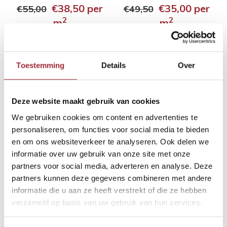
5x150x750 mm
5x148x592 mm
€38,50
per
€35,00
per
€55,00
€49,50
2
2
m
m
Vergelijk
Vergelijk
-30%
-30%
Toestemming
Details
Over
Deze website maakt gebruik van cookies
We gebruiken cookies om content en advertenties te
personaliseren, om functies voor social media te bieden
en om ons websiteverkeer te analyseren. Ook delen we
informatie over uw gebruik van onze site met onze
PVC visgraat Bradford
PVC visgraat Richmond
partners voor social media, adverteren en analyse. Deze
5x150x750 mm
5x150x750 mm
partners kunnen deze gegevens combineren met andere
€38,50
per
€38,50
per
€55,00
€55,00
informatie die u aan ze heeft verstrekt of die ze hebben
2
2
m
m
verzameld op basis van uw gebruik van hun services.
Vergelijk
Vergelijk