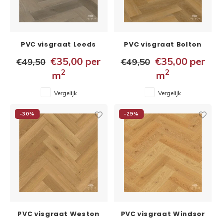
Binne
Binne
PVC visgraat Leeds
PVC visgraat Bolton
5x148x592 mm
5x148x592 mm
Binne
€35,00
per
€35,00
per
€49,50
€49,50
2
2
m
m
Binne
Rober
Vergelijk
Vergelijk
Binne
-30%
-29%
Binne
PVC visgraat Weston
PVC visgraat Windsor