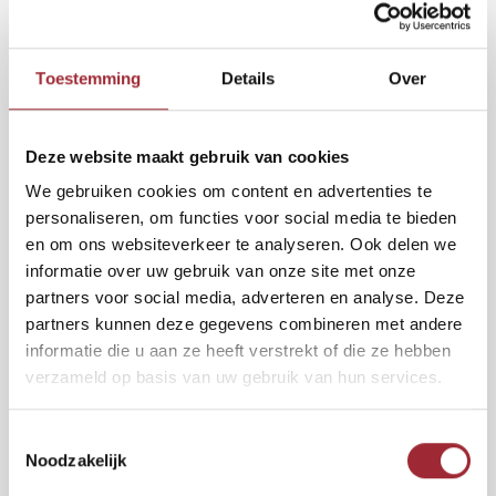
Binne
Binne
Toestemming
Details
Over
Binne
Deze website maakt gebruik van cookies
2
€35,00
per m
€49,50
Binne
We gebruiken cookies om content en advertenties te
Rober
BEZORGING BINNEN 7 DAGEN
personaliseren, om functies voor social media te bieden
en om ons websiteverkeer te analyseren. Ook delen we
Binne
De Bolton visgraatvloer staat voor kracht en elegantie in één.
informatie over uw gebruik van onze site met onze
De warme bruine tint en robuuste afwerking maken elk interieur
partners voor social media, adverteren en analyse. Deze
Binne
compleet.
Lees meer
partners kunnen deze gegevens combineren met andere
informatie die u aan ze heeft verstrekt of die ze hebben
2
Toevoegen aan winkelwagen
m
verzameld op basis van uw gebruik van hun services.
Toestemmingsselectie
Vraag gratis sample aan
Noodzakelijk