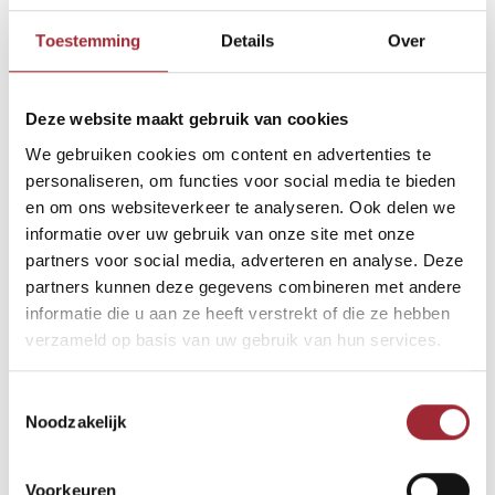
Zij wilde een natuurlijk ogende vloer. Hij houdt vooral van strak
Toestemming
Details
Over
en licht. Welkom whitewash visgraatvloer!
Alle vierkante meters van dit ruime appartement aan zee zijn bedekt
Deze website maakt gebruik van cookies
met visgraatplanken in de maat 70x440 mm. Ja, er mochten gerust
We gebruiken cookies om content en advertenties te
wat noesten in zitten. ‘Hout mag eruitzien als hout!’ aldus Femke. Om
personaliseren, om functies voor social media te bieden
Lucas ook tevreden te stellen, werd de vloer afgewerkt met een luxe
en om ons websiteverkeer te analyseren. Ook delen we
whitewash hardwaxolie. Zij blij, hij blij.
informatie over uw gebruik van onze site met onze
partners voor social media, adverteren en analyse. Deze
Bekijk de galerij
partners kunnen deze gegevens combineren met andere
informatie die u aan ze heeft verstrekt of die ze hebben
verzameld op basis van uw gebruik van hun services.
Toestemmingsselectie
Noodzakelijk
Voorkeuren