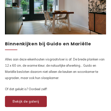
Binne
Binne
Binne
Binne
Binnenkijken bij Guido en Mariëlle
Rober
Binne
Alles aan deze eikenhouten visgraatvloer is af. De brede planken van
12 x 60 cm, de warme kleur, de natuurlijke afwerking… Guido en
Binne
Mariëlle besloten daarom niet alleen de keuken en woonkamer te
upgraden, maar ook hun slaapkamer.
Of dat gelukt is? Oordeel zelf!
Bekijk de galerij