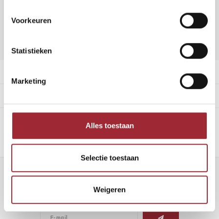
Vraag offerte aan
Voorkeuren
DELEN:
Toevoegen aan vergelijking
Statistieken
Productomschrijving
Marketing
Specificaties
Alles toestaan
Selectie toestaan
Nieuwsbrief
Weigeren
Ontvang de laatste updates, nieuws en aanbiedingen via email