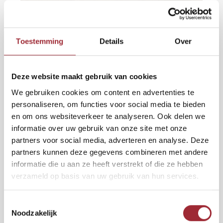
Binne
Binne
Toestemming
Details
Over
Binne
2
€35,00
per m
€49,50
Deze website maakt gebruik van cookies
Binne
Rober
We gebruiken cookies om content en advertenties te
BEZORGING BINNEN 7 DAGEN
personaliseren, om functies voor social media te bieden
Binne
De Leeds visgraatvloer combineert een stoere uitstraling met tijdloze
en om ons websiteverkeer te analyseren. Ook delen we
elegantie.
informatie over uw gebruik van onze site met onze
Binne
De natuurlijke grijstinten geven het klassieke patroon een moderne
partners voor social media, adverteren en analyse. Deze
twist.
Lees meer
partners kunnen deze gegevens combineren met andere
informatie die u aan ze heeft verstrekt of die ze hebben
verzameld op basis van uw gebruik van hun services.
2
Toevoegen aan winkelwagen
m
Toestemmingsselectie
Vraag gratis sample aan
Noodzakelijk