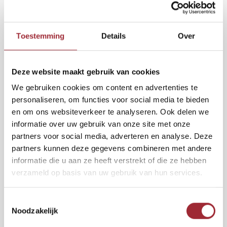
Binne
Binne
Toestemming
Details
Over
Binne
Deze website maakt gebruik van cookies
2
€35,00
per m
€49,50
Binne
We gebruiken cookies om content en advertenties te
Rober
BEZORGING BINNEN 7 DAGEN
personaliseren, om functies voor social media te bieden
en om ons websiteverkeer te analyseren. Ook delen we
Binne
De Preston visgraatvloer brengt warmte en klasse in elke ruimte.
informatie over uw gebruik van onze site met onze
De natuurlijke houtstructuur geeft het klassieke patroon een levendige
partners voor social media, adverteren en analyse. Deze
Binne
uitstraling.
Lees meer
partners kunnen deze gegevens combineren met andere
informatie die u aan ze heeft verstrekt of die ze hebben
2
Toevoegen aan winkelwagen
m
verzameld op basis van uw gebruik van hun services.
Toestemmingsselectie
Vraag gratis sample aan
Noodzakelijk