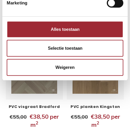
Marketing
PVC visgraat Kingston
PVC planken Windsor
5x150x750 mm
5x229x1020 mm
€38,50
per
€35,00
per
€55,00
€49,50
2
2
m
m
Alles toestaan
Vergelijk
Vergelijk
Selectie toestaan
-30%
-30%
Weigeren
PVC visgraat Bradford
PVC planken Kingston
5x150x750 mm
5x228x1524 mm
€38,50
per
€38,50
per
€55,00
€55,00
2
2
m
m