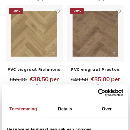
-30%
-29%
PVC visgraat Richmond
PVC visgraat Preston
5x150x750 mm
5x148x592 mm
€38,50
per
€35,00
per
€55,00
€49,50
2
2
m
m
Vergelijk
Vergelijk
Toestemming
Details
Over
-29%
-29%
Deze website maakt gebruik van cookies