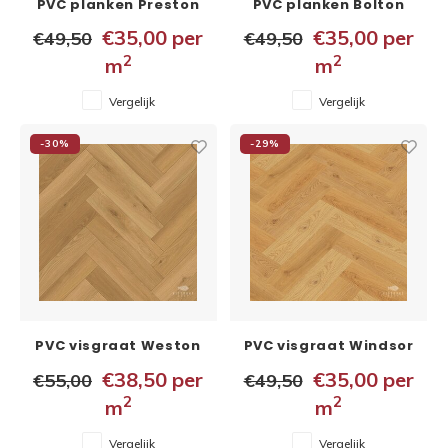
PVC planken Preston
PVC planken Bolton
5x229x1020 mm
5x229x1020 mm
€35,00
per
€35,00
per
€49,50
€49,50
2
2
m
m
Vergelijk
Vergelijk
-30%
-29%
PVC visgraat Weston
PVC visgraat Windsor
5x150x750 mm
5x148x592 mm
€38,50
per
€35,00
per
€55,00
€49,50
2
2
m
m
Vergelijk
Vergelijk