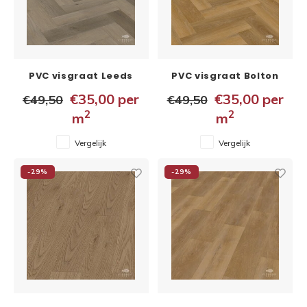
Binne
Binne
PVC visgraat Leeds
PVC visgraat Bolton
Binne
5x148x592 mm
5x148x592 mm
€35,00
per
€35,00
per
€49,50
€49,50
Binne
2
2
m
m
Rober
Vergelijk
Vergelijk
Binne
-29%
-29%
Binne