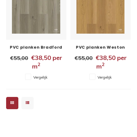
PVC planken Bradford
PVC planken Weston
5x228x1524 mm
5x228x1524 mm
€38,50
per
€38,50
per
€55,00
€55,00
2
2
m
m
Vergelijk
Vergelijk