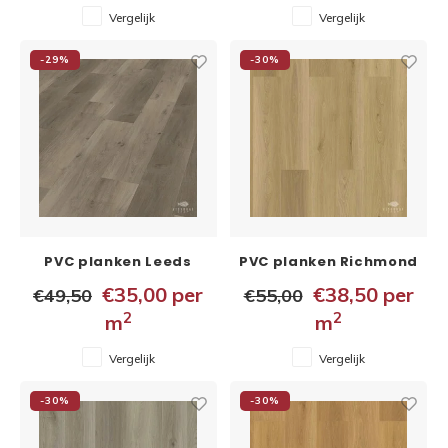
Vergelijk
Vergelijk
-29%
-30%
PVC planken Leeds
PVC planken Richmond
5x229x1020 mm
5x228x1524 mm
€35,00
per
€38,50
per
€49,50
€55,00
2
2
m
m
Vergelijk
Vergelijk
-30%
-30%