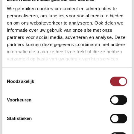
We gebruiken cookies om content en advertenties te
personaliseren, om functies voor social media te bieden
en om ons websiteverkeer te analyseren. Ook delen we
informatie over uw gebruik van onze site met onze
partners voor social media, adverteren en analyse. Deze
PVC visgraat Luton
PVC planken Luton
partners kunnen deze gegevens combineren met andere
5x148x592 mm
5x229x1020 mm
€35,00
per
€35,00
per
€49,50
€49,50
informatie die u aan ze heeft verstrekt of die ze hebben
2
2
m
m
verzameld op basis van uw gebruik van hun services.
Vergelijk
Vergelijk
Toestemmingsselectie
Noodzakelijk
-30%
-29%
Voorkeuren
Statistieken