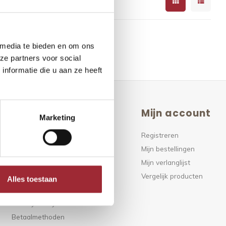
 media te bieden en om ons
ze partners voor social
nformatie die u aan ze heeft
Klantenservice
Mijn account
Marketing
FAQ
Registreren
Klantenservice
Mijn bestellingen
Over ons
Mijn verlanglijst
Algemene voorwaarden
Vergelijk producten
Alles toestaan
Disclaimer
Privacy Policy
Betaalmethoden