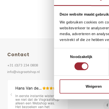
Meest be
Deze website maakt gebruik
Geen prod
We gebruiken cookies om cont
websiteverkeer te analyseren
media, adverteren en analys
verstrekt of die ze hebben v
Toestemmingsselectie
Contact
Ni
Noodzakelijk
+31 (0)73 234 0808
Ont
info@visgraatshop.nl
Weigeren
Vo