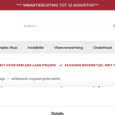
*** VAKANTIESLUITING TOT 12 AUGUSTUS***
mples thuis
Installatie
Vloerverwarming
Onderhoud
IT VOOR EERLIJKE LAGE PRIJZEN
30 DAGEN BEDENKTIJD, NIET
ags
whitewash visgraat grote ruimte
ducten getagd met whitew
mte
Details