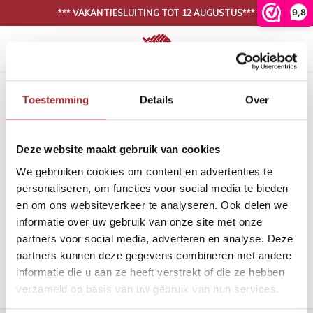
9,8
*** VAKANTIESLUITING TOT 12 AUGUSTUS***
Hoofdmenu / onze collectie
Hoofdmenu / binnenkijken
N
30 DAGEN BEDENKTIJD, NIET TEVREDEN IS GELD TERUG
Onze collectie
Binnenkijken
Home
Tags
whitewash groot visgraat
Toestemming
Details
Over
Producten getagd met whitewash
Eiken vloeren
Woonkamer
Binnen
Binne
groot visgraat
Deze website maakt gebruik van cookies
PVC vloeren
Eetkamer
Binne
Filters
We gebruiken cookies om content en advertenties te
Lijm
Binnen
personaliseren, om functies voor social media te bieden
en om ons websiteverkeer te analyseren. Ook delen we
Band en bies
Binne
informatie over uw gebruik van onze site met onze
Geen producten gevonden!...
partners voor social media, adverteren en analyse. Deze
Onderhoud
Binne
partners kunnen deze gegevens combineren met andere
informatie die u aan ze heeft verstrekt of die ze hebben
Binnen
verzameld op basis van uw gebruik van hun services.