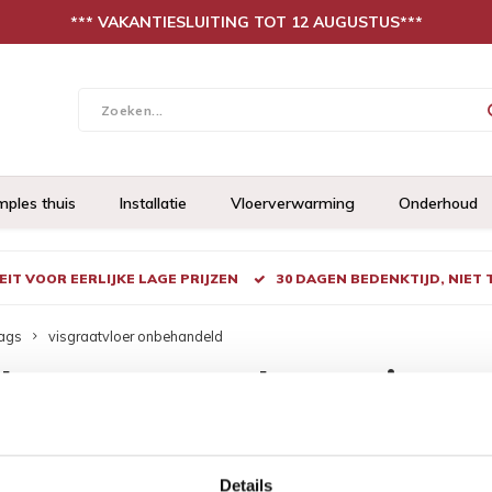
*** VAKANTIESLUITING TOT 12 AUGUSTUS***
mples thuis
Installatie
Vloerverwarming
Onderhoud
IT VOOR EERLIJKE LAGE PRIJZEN
30 DAGEN BEDENKTIJD, NIET
ags
visgraatvloer onbehandeld
ducten getagd met visgra
keken
Details