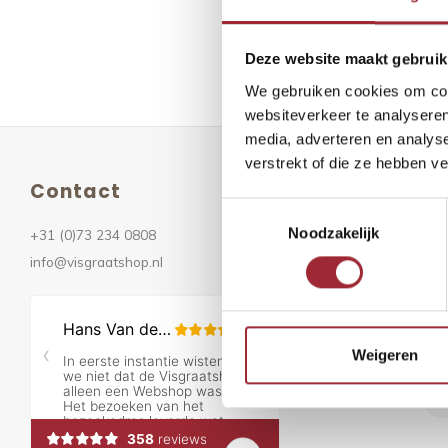
Geen prod
Deze website maakt gebruik
We gebruiken cookies om cont
websiteverkeer te analyseren
media, adverteren en analys
verstrekt of die ze hebben v
Contact
Ni
Toestemmingsselectie
Noodzakelijk
+31 (0)73 234 0808
Ont
info@visgraatshop.nl
Vo
Weigeren