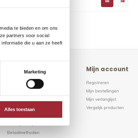
 media te bieden en om ons
ze partners voor social
nformatie die u aan ze heeft
Klantenservice
Mijn account
Marketing
FAQ
Registreren
Klantenservice
Mijn bestellingen
Over ons
Mijn verlanglijst
Algemene voorwaarden
Vergelijk producten
Alles toestaan
Disclaimer
Privacy Policy
Betaalmethoden