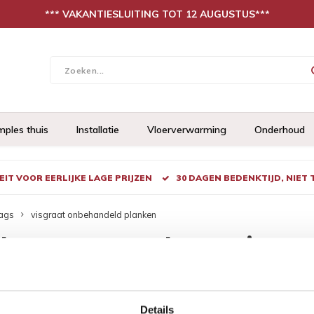
*** VAKANTIESLUITING TOT 12 AUGUSTUS***
mples thuis
Installatie
Vloerverwarming
Onderhoud
IT VOOR EERLIJKE LAGE PRIJZEN
30 DAGEN BEDENKTIJD, NIET
ags
visgraat onbehandeld planken
ducten getagd met visgr
nken
Details