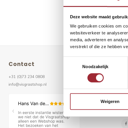
Meest be
Deze website maakt gebruik
Geen prod
We gebruiken cookies om cont
websiteverkeer te analyseren
media, adverteren en analys
verstrekt of die ze hebben v
Toestemmingsselectie
Contact
Ni
Noodzakelijk
+31 (0)73 234 0808
Ont
info@visgraatshop.nl
Weigeren
Vo