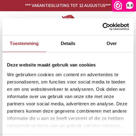
9,8
*** VAKANTIESLUITING TOT 12 AUGUSTUS***
Hoofdmenu / onze collectie
Hoofdmenu / binnenkijken
N
30 DAGEN BEDENKTIJD, NIET TEVREDEN IS GELD TERUG
Onze collectie
Binnenkijken
Home
Tags
visgraat onbehandeld planken
Toestemming
Details
Over
Producten getagd met visgraat
Eiken vloeren
Woonkamer
Binnen
Binne
onbehandeld planken
Deze website maakt gebruik van cookies
PVC vloeren
Eetkamer
Binne
Filters
We gebruiken cookies om content en advertenties te
Lijm
Binnen
personaliseren, om functies voor social media te bieden
en om ons websiteverkeer te analyseren. Ook delen we
Band en bies
Binne
informatie over uw gebruik van onze site met onze
Geen producten gevonden!...
partners voor social media, adverteren en analyse. Deze
Onderhoud
Binne
partners kunnen deze gegevens combineren met andere
informatie die u aan ze heeft verstrekt of die ze hebben
Binnen
verzameld op basis van uw gebruik van hun services.