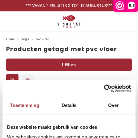
9,8
*** VAKANTIESLUITING TOT 12 AUGUSTUS***
Hoofdmenu / onze collectie
Hoofdmenu / binnenkijken
BEZORGING IN NEDERLAND EN BELGIË
Onze collectie
Binnenkijken
Home
Tags
pvc vloer
Producten getagd met pvc vloer
Eiken vloeren
Woonkamer
Binnen
Binne
Filters
PVC vloeren
Eetkamer
Binne
Lijm
Binnen
Band en bies
Binne
-27%
Toestemming
Details
Over
Onderhoud
Binne
Binnen
Deze website maakt gebruik van cookies
We gebruiken cookies om content en advertenties te