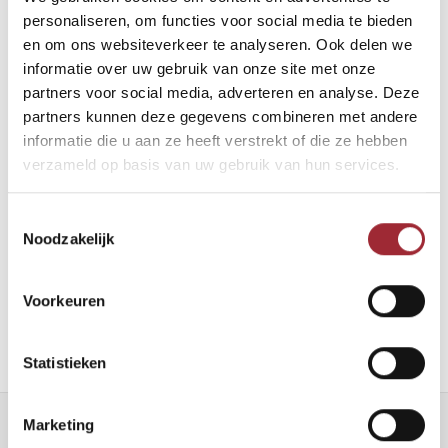
Binne
personaliseren, om functies voor social media te bieden
en om ons websiteverkeer te analyseren. Ook delen we
Binne
informatie over uw gebruik van onze site met onze
PVC visgraat Oxford
partners voor social media, adverteren en analyse. Deze
5x127x615 mm
Binne
partners kunnen deze gegevens combineren met andere
€36,50
per
€49,95
informatie die u aan ze heeft verstrekt of die ze hebben
2
m
Binne
verzameld op basis van uw gebruik van hun services.
Rober
Vergelijk
Toestemmingsselectie
Binne
Noodzakelijk
Binne
Voorkeuren
Statistieken
Marketing
Nieuwsbrief