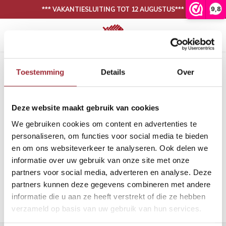
9,8
*** VAKANTIESLUITING TOT 12 AUGUSTUS***
Hoofdmenu / onze collectie
Hoofdmenu / binnenkijken
N
30 DAGEN BEDENKTIJD, NIET TEVREDEN IS GELD TERUG
Onze collectie
Binnenkijken
Home
Tags
mdf plint klassiek
Toestemming
Details
Over
Producten getagd met mdf plint
Eiken vloeren
Woonkamer
Binnen
Binne
klassiek
Deze website maakt gebruik van cookies
PVC vloeren
Eetkamer
Binne
Filters
We gebruiken cookies om content en advertenties te
Lijm
Binnen
personaliseren, om functies voor social media te bieden
en om ons websiteverkeer te analyseren. Ook delen we
Band en bies
Binne
informatie over uw gebruik van onze site met onze
Geen producten gevonden!...
partners voor social media, adverteren en analyse. Deze
Onderhoud
Binne
partners kunnen deze gegevens combineren met andere
informatie die u aan ze heeft verstrekt of die ze hebben
Binnen
verzameld op basis van uw gebruik van hun services.