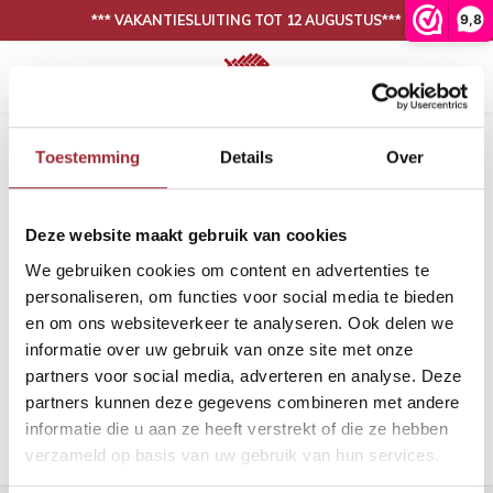
9,8
*** VAKANTIESLUITING TOT 12 AUGUSTUS***
Hoofdmenu / onze collectie
Hoofdmenu / binnenkijken
N
30 DAGEN BEDENKTIJD, NIET TEVREDEN IS GELD TERUG
Onze collectie
Binnenkijken
Home
Tags
mdf plint gegrond
Toestemming
Details
Over
Producten getagd met mdf plint
Eiken vloeren
Woonkamer
Binnen
Binne
gegrond
Deze website maakt gebruik van cookies
PVC vloeren
Eetkamer
Binne
Filters
We gebruiken cookies om content en advertenties te
Lijm
Binnen
personaliseren, om functies voor social media te bieden
en om ons websiteverkeer te analyseren. Ook delen we
Band en bies
Binne
informatie over uw gebruik van onze site met onze
Geen producten gevonden!...
partners voor social media, adverteren en analyse. Deze
Onderhoud
Binne
partners kunnen deze gegevens combineren met andere
informatie die u aan ze heeft verstrekt of die ze hebben
Binnen
verzameld op basis van uw gebruik van hun services.