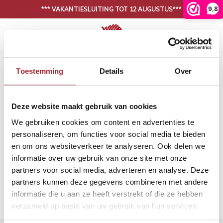
9,8
*** VAKANTIESLUITING TOT 12 AUGUSTUS***
Hoofdmenu / onze collectie
Hoofdmenu / binnenkijken
N
30 DAGEN BEDENKTIJD, NIET TEVREDEN IS GELD TERUG
Onze collectie
Binnenkijken
Home
Tags
mdf plint gegrond
Toestemming
Details
Over
Producten getagd met mdf plint
Eiken vloeren
Woonkamer
Binnen
Binne
gegrond
Deze website maakt gebruik van cookies
PVC vloeren
Eetkamer
Binne
Filters
We gebruiken cookies om content en advertenties te
Lijm
Binnen
personaliseren, om functies voor social media te bieden
en om ons websiteverkeer te analyseren. Ook delen we
Band en bies
Binne
informatie over uw gebruik van onze site met onze
Geen producten gevonden!...
partners voor social media, adverteren en analyse. Deze
Onderhoud
Binne
partners kunnen deze gegevens combineren met andere
informatie die u aan ze heeft verstrekt of die ze hebben
Binnen
verzameld op basis van uw gebruik van hun services.