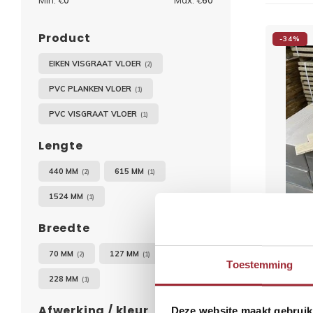
Min: €
0
Max: €
60
Product
-34%
EIKEN VISGRAAT VLOER
(2)
PVC PLANKEN VLOER
(1)
PVC VISGRAAT VLOER
(1)
Lengte
440 MM
615 MM
(2)
(1)
1524 MM
(1)
Breedte
invisib
70 MM
127 MM
(2)
(1)
Toestemming
€8
228 MM
(1)
Afwerking / kleur
Deze website maakt gebruik