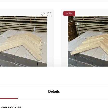
-42%
le look 70x440 mm premier
invisible look 70x440
Details
2
€58,50
per m
€47,50
p
9,00
€82,50
Vergelijk
Vergelijk
 van cookies