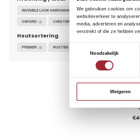
We gebruiken cookies om cont
INVISIBLE LOOK HARDWAXOLIE
(2)
-27%
websiteverkeer te analyseren
OXFORD
CHESTER
(1)
(1)
media, adverteren en analys
verstrekt of die ze hebben v
Houtsortering
Toestemmingsselectie
PREMIER
RUSTIEK A
(1)
(1)
Noodzakelijk
Weigeren
PVC vis
€4