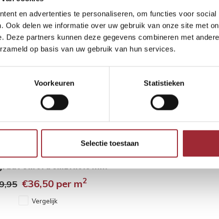
ent en advertenties te personaliseren, om functies voor social
. Ook delen we informatie over uw gebruik van onze site met on
e. Deze partners kunnen deze gegevens combineren met andere i
erzameld op basis van uw gebruik van hun services.
Voorkeuren
Statistieken
Selectie toestaan
graat Oxford 5x127x615 mm
2
€36,50
per m
9,95
Vergelijk