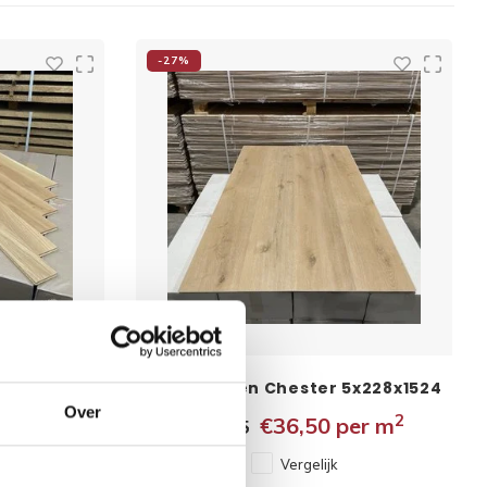
-27%
 mm rustiek
PVC planken Chester 5x228x1524
mm
Over
2
2
er m
€36,50
per m
€49,95
Vergelijk