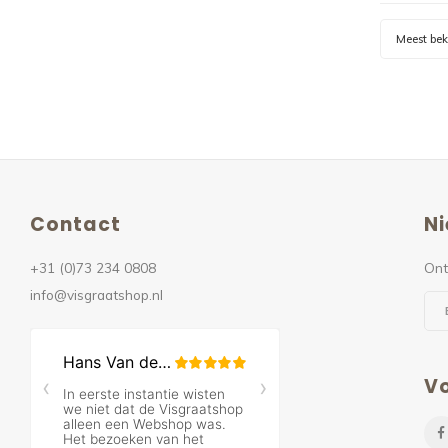
Meest be
Contact
Ni
+31 (0)73 234 0808
Ont
info@visgraatshop.nl
Vo