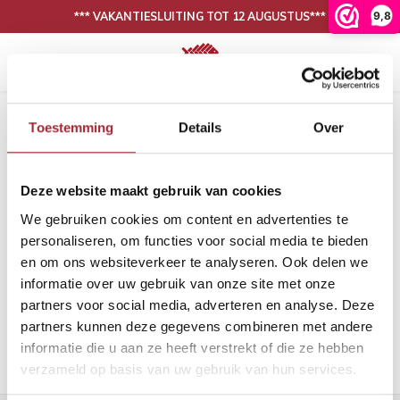
9,8
*** VAKANTIESLUITING TOT 12 AUGUSTUS***
Hoofdmenu / onze collectie
Hoofdmenu / binnenkijken
N
30 DAGEN BEDENKTIJD, NIET TEVREDEN IS GELD TERUG
Onze collectie
Binnenkijken
Home
Tags
grote whitewash visgraat
Toestemming
Details
Over
Producten getagd met grote
Eiken vloeren
Woonkamer
Binnen
Binne
whitewash visgraat
Deze website maakt gebruik van cookies
PVC vloeren
Eetkamer
Binne
Filters
We gebruiken cookies om content en advertenties te
Lijm
Binnen
personaliseren, om functies voor social media te bieden
en om ons websiteverkeer te analyseren. Ook delen we
Band en bies
Binne
informatie over uw gebruik van onze site met onze
Geen producten gevonden!...
partners voor social media, adverteren en analyse. Deze
Onderhoud
Binne
partners kunnen deze gegevens combineren met andere
informatie die u aan ze heeft verstrekt of die ze hebben
Binnen
verzameld op basis van uw gebruik van hun services.