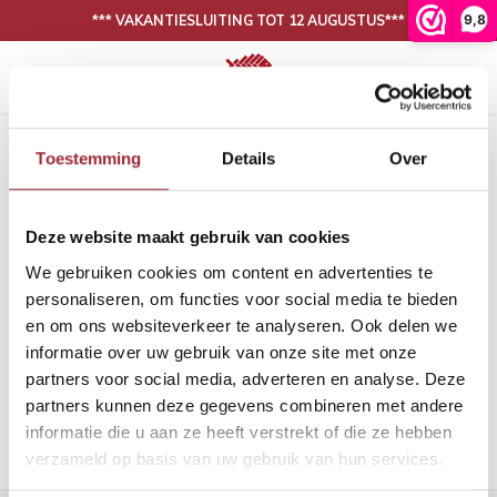
9,8
*** VAKANTIESLUITING TOT 12 AUGUSTUS***
Hoofdmenu / onze collectie
Hoofdmenu / binnenkijken
N
30 DAGEN BEDENKTIJD, NIET TEVREDEN IS GELD TERUG
Onze collectie
Binnenkijken
Home
Tags
grote whitewash planken
Toestemming
Details
Over
Producten getagd met grote
Eiken vloeren
Woonkamer
Binnen
Binne
whitewash planken
Deze website maakt gebruik van cookies
PVC vloeren
Eetkamer
Binne
Filters
We gebruiken cookies om content en advertenties te
Lijm
Binnen
personaliseren, om functies voor social media te bieden
en om ons websiteverkeer te analyseren. Ook delen we
Band en bies
Binne
informatie over uw gebruik van onze site met onze
Geen producten gevonden!...
partners voor social media, adverteren en analyse. Deze
Onderhoud
Binne
partners kunnen deze gegevens combineren met andere
informatie die u aan ze heeft verstrekt of die ze hebben
Binnen
verzameld op basis van uw gebruik van hun services.