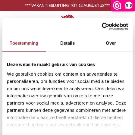
9,8
*** VAKANTIESLUITING TOT 12 AUGUSTUS***
Hoofdmenu / onze collectie
Hoofdmenu / binnenkijken
N
30 DAGEN BEDENKTIJD, NIET TEVREDEN IS GELD TERUG
Onze collectie
Binnenkijken
Home
Tags
eikenhout visgraat
Toestemming
Details
Over
Producten getagd met eikenhout
Eiken vloeren
Woonkamer
Binnen
Binne
visgraat
Deze website maakt gebruik van cookies
PVC vloeren
Eetkamer
Binne
Filters
We gebruiken cookies om content en advertenties te
Lijm
Binnen
personaliseren, om functies voor social media te bieden
en om ons websiteverkeer te analyseren. Ook delen we
Band en bies
Binne
informatie over uw gebruik van onze site met onze
Geen producten gevonden!...
partners voor social media, adverteren en analyse. Deze
Onderhoud
Binne
partners kunnen deze gegevens combineren met andere
informatie die u aan ze heeft verstrekt of die ze hebben
Binnen
verzameld op basis van uw gebruik van hun services.