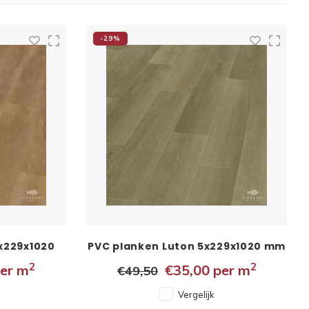
-29%
x229x1020
PVC planken Luton 5x229x1020 mm
2
2
er m
€35,00
per m
€49,50
Vergelijk