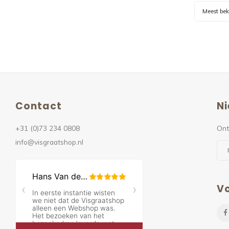
Meest be
Contact
Ni
+31 (0)73 234 0808
Ont
info@visgraatshop.nl
Vo