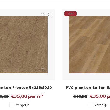
-29%
anken Preston 5x229x1020
PVC planken Bolton 5
mm
mm
2
€35,00
per m
€35,00
p
9,50
€49,50
Vergelijk
Vergelijk