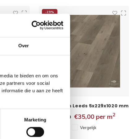
-29%
Over
 media te bieden en om ons
ze partners voor social
nformatie die u aan ze heeft
5x228x1524
PVC planken Leeds 5x229x1020 mm
2
2
er m
€35,00
per m
€49,50
Marketing
Vergelijk