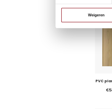
-30%
Weigeren
PVC pla
€5