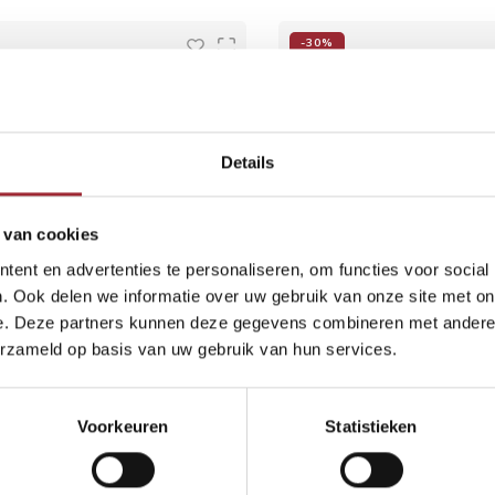
-30%
Details
 van cookies
ent en advertenties te personaliseren, om functies voor social
. Ook delen we informatie over uw gebruik van onze site met on
e. Deze partners kunnen deze gegevens combineren met andere i
erzameld op basis van uw gebruik van hun services.
anken Windsor 5x229x1020
PVC planken Kingston 
mm
mm
2
€35,00
per m
€38,50
p
9,50
€55,00
Voorkeuren
Statistieken
Vergelijk
Vergelijk