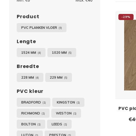
Min: €
0
Max: €
40
Product
-29%
PVC PLANKEN VLOER
(9)
Lengte
1524 MM
1020 MM
(4)
(5)
Breedte
228 MM
229 MM
(4)
(5)
PVC kleur
BRADFORD
KINGSTON
(1)
(1)
PVC pl
RICHMOND
WESTON
(1)
(1)
€4
BOLTON
LEEDS
(1)
(1)
LUTON
PRESTON
(1)
(1)