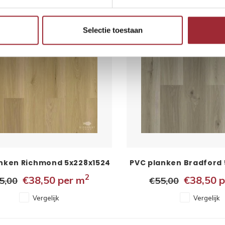
-30%
Selectie toestaan
nken Richmond 5x228x1524
PVC planken Bradford 
mm
mm
2
€38,50
per m
€38,50
p
5,00
€55,00
Vergelijk
Vergelijk