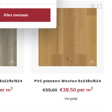
-30%
Alles toestaan
5x228x1524
PVC planken Weston 5x228x1524
mm
2
2
er m
€38,50
per m
€55,00
Vergelijk