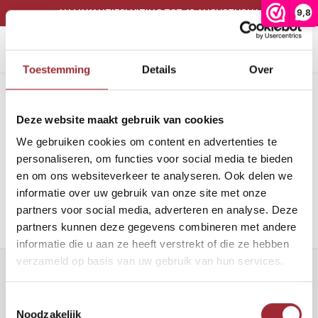
9,8
*** VAKANTIESLUITING TOT 12 AUGUSTUS***
Home
Binnenkijken
Woonkamer
Binnenkijken in de woonkamer van Sandra en Menno
Hoofdmenu / onze collectie
Hoofdmenu / binnenkijken
Afbeelding
Toestemming
Details
Over
Onze collectie
Binnenkijken
Filters
Eiken vloeren
Binnen
Binne
Deze website maakt gebruik van cookies
Woonkamer
We gebruiken cookies om content en advertenties te
PVC vloeren
Binne
personaliseren, om functies voor social media te bieden
Eetkamer
en om ons websiteverkeer te analyseren. Ook delen we
Geen producten gevonden!...
Lijm
Binnen
informatie over uw gebruik van onze site met onze
partners voor social media, adverteren en analyse. Deze
Band en bies
Binne
partners kunnen deze gegevens combineren met andere
informatie die u aan ze heeft verstrekt of die ze hebben
Onderhoud
Binne
verzameld op basis van uw gebruik van hun services.
Nieuwsbrief
Binnen
Toestemmingsselectie
Ontvang de laatste updates, nieuws en aanbiedingen via email
Noodzakelijk