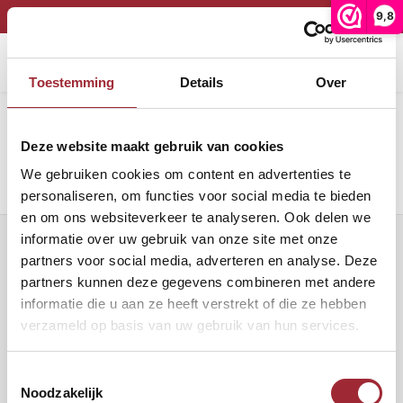
9,8
*** VAKANTIESLUITING TOT 12 AUGUSTUS***
Home
Binnenkijken
Woonkamer
Binnenkijken in de woonkamer van Petra en Ivan
Hoofdmenu / onze collectie
Hoofdmenu / binnenkijken
Toestemming
Details
Over
Item 3
Onze collectie
Binnenkijken
Deze website maakt gebruik van cookies
Eiken vloeren
Binnen
Binne
Woonkamer
We gebruiken cookies om content en advertenties te
PVC vloeren
Binne
personaliseren, om functies voor social media te bieden
en om ons websiteverkeer te analyseren. Ook delen we
Eetkamer
Lijm
informatie over uw gebruik van onze site met onze
Binnen
Nieuwsbrief
partners voor social media, adverteren en analyse. Deze
partners kunnen deze gegevens combineren met andere
Band en bies
Binne
Ontvang de laatste updates, nieuws en aanbiedingen via email
informatie die u aan ze heeft verstrekt of die ze hebben
verzameld op basis van uw gebruik van hun services.
Onderhoud
Binne
Volg ons
Binnen
Toestemmingsselectie
Noodzakelijk