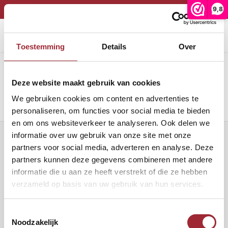
9,8
*** VAKANTIESLUITING TOT 12 AUGUSTUS***
Home
Binnenkijken
Eetkamer
Binnenkijken in de keuken van Stephanie en Matthijs
Hoofdmenu / onze collectie
Hoofdmenu / binnenkijken
Toestemming
Details
Over
Afbeelding
Onze collectie
Binnenkijken
Deze website maakt gebruik van cookies
Eiken vloeren
Woonkamer
Binnen
Binne
We gebruiken cookies om content en advertenties te
PVC vloeren
Binne
personaliseren, om functies voor social media te bieden
Eetkamer
en om ons websiteverkeer te analyseren. Ook delen we
Lijm
informatie over uw gebruik van onze site met onze
Binnen
Nieuwsbrief
partners voor social media, adverteren en analyse. Deze
partners kunnen deze gegevens combineren met andere
Band en bies
Binne
Ontvang de laatste updates, nieuws en aanbiedingen via email
informatie die u aan ze heeft verstrekt of die ze hebben
verzameld op basis van uw gebruik van hun services.
Onderhoud
Binne
Volg ons
Binnen
Toestemmingsselectie
Noodzakelijk