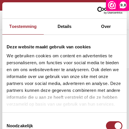
9,8
*** VAKANTIESLUITING TOT 12 AUGUSTUS***
Home
Binnenkijken
Eetkamer
Binnenkijken in de keuken van Stephanie en Matthijs
Hoofdmenu / onze collectie
Hoofdmenu / binnenkijken
Toestemming
Details
Over
Afbeelding
Onze collectie
Binnenkijken
Deze website maakt gebruik van cookies
Eiken vloeren
Woonkamer
Binnen
Binne
We gebruiken cookies om content en advertenties te
PVC vloeren
Binne
personaliseren, om functies voor social media te bieden
Eetkamer
en om ons websiteverkeer te analyseren. Ook delen we
Lijm
informatie over uw gebruik van onze site met onze
Binnen
Nieuwsbrief
partners voor social media, adverteren en analyse. Deze
partners kunnen deze gegevens combineren met andere
Band en bies
Binne
Ontvang de laatste updates, nieuws en aanbiedingen via email
informatie die u aan ze heeft verstrekt of die ze hebben
verzameld op basis van uw gebruik van hun services.
Onderhoud
Binne
Volg ons
Binnen
Toestemmingsselectie
Noodzakelijk