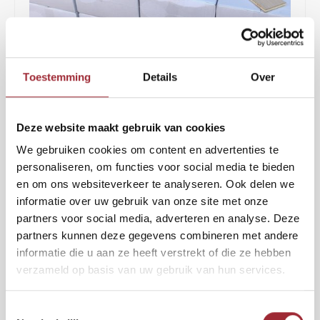
Binne
Binne
Toestemming
Details
Over
Binne
2
€67,50
per m
€95,00
Binne
Deze website maakt gebruik van cookies
Rober
BEZORGING BINNEN 7 DAGEN
We gebruiken cookies om content en advertenties te
Binne
White wash staat voor luxe, modern en licht. Van mensen die je voor
personaliseren, om functies voor social media te bieden
gingen, horen we ook dat hun huis of bedrijfsruimte met deze white
en om ons websiteverkeer te analyseren. Ook delen we
Binne
wash vloer stukken ruimtelijker oogt. Begin je al te snappen waarom
informatie over uw gebruik van onze site met onze
deze visgraat vloer al jaren in ons assortiment zit?
Lees meer
partners voor social media, adverteren en analyse. Deze
partners kunnen deze gegevens combineren met andere
informatie die u aan ze heeft verstrekt of die ze hebben
2
Toevoegen aan winkelwagen
m
verzameld op basis van uw gebruik van hun services.
Vraag gratis sample aan
Toestemmingsselectie