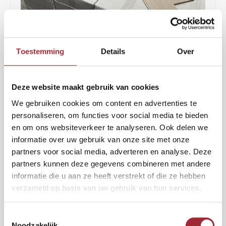
Binne
Binne
Toestemming
Details
Over
Binne
2
€77,50
per m
€105,00
Binne
Deze website maakt gebruik van cookies
Rober
BEPERKT LEVERBAAR. NEEM CONTACT OP VOOR ACTUELE
We gebruiken cookies om content en advertenties te
LEVERTIJD AUB.
Binne
personaliseren, om functies voor social media te bieden
Hoe lichter de vloer, hoe ruimtelijker je huis. Deze natuurlijk ogende
en om ons websiteverkeer te analyseren. Ook delen we
houten vloer met whitewash afwerking tovert je woonkamer of
informatie over uw gebruik van onze site met onze
Binne
kantoor in één klap om tot luxe, moderne ruimte.
Lees meer
partners voor social media, adverteren en analyse. Deze
partners kunnen deze gegevens combineren met andere
2
Toevoegen aan winkelwagen
informatie die u aan ze heeft verstrekt of die ze hebben
m
verzameld op basis van uw gebruik van hun services.
Vraag gratis sample aan
Toestemmingsselectie
Noodzakelijk