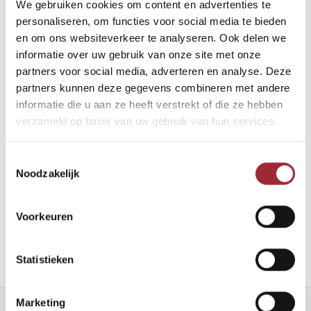
We gebruiken cookies om content en advertenties te
Binne
personaliseren, om functies voor social media te bieden
en om ons websiteverkeer te analyseren. Ook delen we
Binne
informatie over uw gebruik van onze site met onze
partners voor social media, adverteren en analyse. Deze
white wash 90x700 mm
Binne
partners kunnen deze gegevens combineren met andere
€67,50
per
€95,00
informatie die u aan ze heeft verstrekt of die ze hebben
Binne
2
m
verzameld op basis van uw gebruik van hun services.
Rober
Vergelijk
Binne
Toestemmingsselectie
Noodzakelijk
Binne
Voorkeuren
Statistieken
Marketing