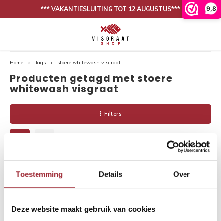
9,8
*** VAKANTIESLUITING TOT 12 AUGUSTUS***
Hoofdmenu / onze collectie
Hoofdmenu / binnenkijken
N
30 DAGEN BEDENKTIJD, NIET TEVREDEN IS GELD TERUG
Onze collectie
Binnenkijken
Home
Tags
stoere whitewash visgraat
Producten getagd met stoere
Eiken vloeren
Woonkamer
Binnen
Binne
whitewash visgraat
PVC vloeren
Eetkamer
Binne
Filters
Lijm
Binnen
Band en bies
Binne
Toestemming
Details
Over
-29%
Onderhoud
Binne
Binnen
Deze website maakt gebruik van cookies