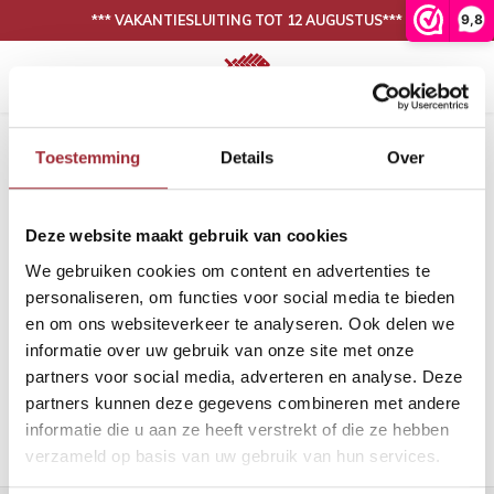
9,8
*** VAKANTIESLUITING TOT 12 AUGUSTUS***
Hoofdmenu / onze collectie
Hoofdmenu / binnenkijken
N
30 DAGEN BEDENKTIJD, NIET TEVREDEN IS GELD TERUG
Onze collectie
Binnenkijken
Home
Tags
mdf plint modern
Toestemming
Details
Over
Producten getagd met mdf plint
Eiken vloeren
Woonkamer
Binnen
Binne
modern
Deze website maakt gebruik van cookies
PVC vloeren
Eetkamer
Binne
Filters
We gebruiken cookies om content en advertenties te
Lijm
Binnen
personaliseren, om functies voor social media te bieden
en om ons websiteverkeer te analyseren. Ook delen we
Band en bies
Binne
informatie over uw gebruik van onze site met onze
Geen producten gevonden!...
partners voor social media, adverteren en analyse. Deze
Onderhoud
Binne
partners kunnen deze gegevens combineren met andere
informatie die u aan ze heeft verstrekt of die ze hebben
Binnen
verzameld op basis van uw gebruik van hun services.