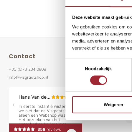
Geen prod
Deze website maakt gebruik
We gebruiken cookies om cont
websiteverkeer te analyseren
media, adverteren en analys
verstrekt of die ze hebben v
Contact
Ni
Toestemmingsselectie
Noodzakelijk
+31 (0)73 234 0808
Ont
info@visgraatshop.nl
Vo
Weigeren