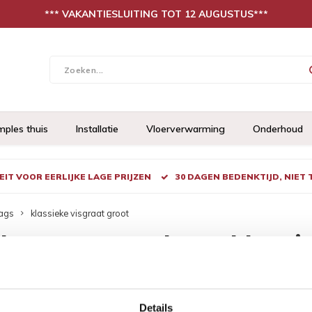
*** VAKANTIESLUITING TOT 12 AUGUSTUS***
mples thuis
Installatie
Vloerverwarming
Onderhoud
IT VOOR EERLIJKE LAGE PRIJZEN
30 DAGEN BEDENKTIJD, NIET
ags
klassieke visgraat groot
ducten getagd met klassie
keken
Details