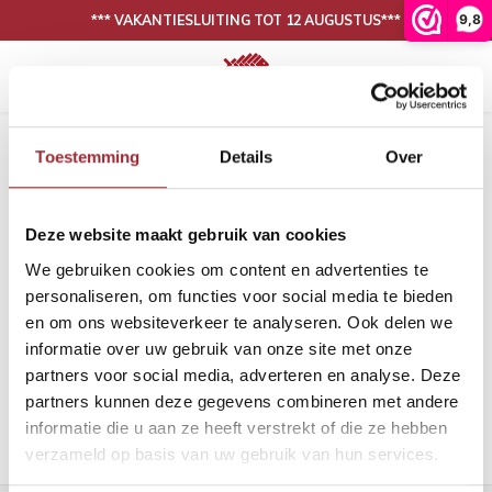
9,8
*** VAKANTIESLUITING TOT 12 AUGUSTUS***
Hoofdmenu / onze collectie
Hoofdmenu / binnenkijken
N
30 DAGEN BEDENKTIJD, NIET TEVREDEN IS GELD TERUG
Onze collectie
Binnenkijken
Home
Tags
grote visgraat vloer
Toestemming
Details
Over
Producten getagd met grote
Eiken vloeren
Woonkamer
Binnen
Binne
visgraat vloer
Deze website maakt gebruik van cookies
PVC vloeren
Eetkamer
Binne
Filters
We gebruiken cookies om content en advertenties te
Lijm
Binnen
personaliseren, om functies voor social media te bieden
en om ons websiteverkeer te analyseren. Ook delen we
Band en bies
Binne
informatie over uw gebruik van onze site met onze
Geen producten gevonden!...
partners voor social media, adverteren en analyse. Deze
Onderhoud
Binne
partners kunnen deze gegevens combineren met andere
informatie die u aan ze heeft verstrekt of die ze hebben
Binnen
verzameld op basis van uw gebruik van hun services.