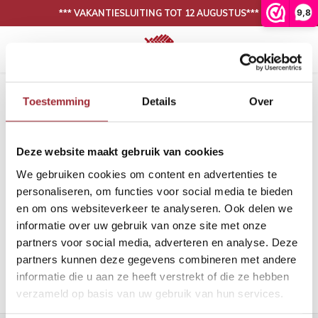
9,8
*** VAKANTIESLUITING TOT 12 AUGUSTUS***
Hoofdmenu / onze collectie
Hoofdmenu / binnenkijken
N
30 DAGEN BEDENKTIJD, NIET TEVREDEN IS GELD TERUG
Onze collectie
Binnenkijken
Home
Tags
eiken visgraat naturel
Toestemming
Details
Over
Producten getagd met eiken
Eiken vloeren
Woonkamer
Binnen
Binne
visgraat naturel
Deze website maakt gebruik van cookies
PVC vloeren
Eetkamer
Binne
Filters
We gebruiken cookies om content en advertenties te
Lijm
Binnen
personaliseren, om functies voor social media te bieden
en om ons websiteverkeer te analyseren. Ook delen we
Band en bies
Binne
informatie over uw gebruik van onze site met onze
Geen producten gevonden!...
partners voor social media, adverteren en analyse. Deze
Onderhoud
Binne
partners kunnen deze gegevens combineren met andere
informatie die u aan ze heeft verstrekt of die ze hebben
Binnen
verzameld op basis van uw gebruik van hun services.