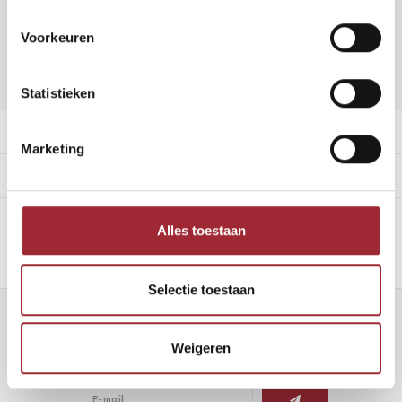
Vraag offerte aan
Voorkeuren
DELEN:
Toevoegen aan vergelijking
Statistieken
Productomschrijving
Marketing
Specificaties
Alles toestaan
Selectie toestaan
Nieuwsbrief
Weigeren
Ontvang de laatste updates, nieuws en aanbiedingen via email