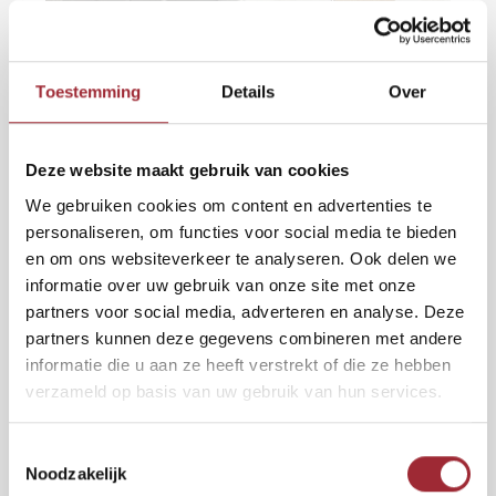
Binne
Binne
Toestemming
Details
Over
Binne
2
€36,50
per m
€49,95
Deze website maakt gebruik van cookies
Binne
Rober
We gebruiken cookies om content en advertenties te
BEPERKT LEVERBAAR, ZO LANG DE VOORRAAD STREKT
personaliseren, om functies voor social media te bieden
Binne
Altijd al een visgraatvloer gewild maar twijfel je nog? Ga voor deze
en om ons websiteverkeer te analyseren. Ook delen we
PVC vloer met neutrale lichtbruine houtlook en je hebt een mooie,
informatie over uw gebruik van onze site met onze
Binne
rustige basis voor je interieur. Je ziet geen noesten, wel een subtiele
partners voor social media, adverteren en analyse. Deze
houtnerf. En hij ligt voor de komende tig jaar!
Lees meer
partners kunnen deze gegevens combineren met andere
informatie die u aan ze heeft verstrekt of die ze hebben
verzameld op basis van uw gebruik van hun services.
2
Toevoegen aan winkelwagen
m
Toestemmingsselectie
Vraag gratis sample aan
Noodzakelijk