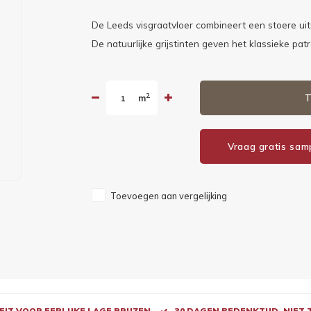
De Leeds visgraatvloer combineert een stoere uitst
De natuurlijke grijstinten geven het klassieke pa
2
m
T
Vraag gratis sam
Toevoegen aan vergelijking
IT VOOR EERLIJKE LAGE PRIJZEN
30 DAGEN BEDENKTIJD, NIET