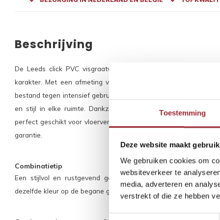
Beschrijving
De Leeds click PVC visgraatvloer is de ideale keuze voor wie
karakter. Met een afmeting van 5x148x592 mm en een robuuste
bestand tegen intensief gebruik. De natuurlijke grijze kleur en re
en stijl in elke ruimte. Dankzij de geïntegreerde ondervloer i
Toestemming
perfect geschikt voor vloerverwarming en vloerkoeling. Onderhouds
garantie.
Deze website maakt gebruik
We gebruiken cookies om cont
Combinatietip
websiteverkeer te analyseren
Een stijlvol en rustgevend geheel in huis? Combineer deze vi
media, adverteren en analys
dezelfde kleur op de begane grond en op de bovenverdieping.
verstrekt of die ze hebben v
Toestemmingsselectie