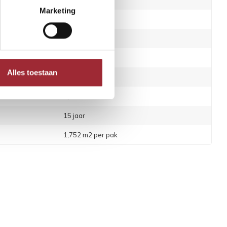
Ja
Marketing
0.55 mm
Zwevend
geschikt
Ja
Alles toestaan
hikt
Ja
d
0,06 m2 K/W
15 jaar
1,752 m2 per pak