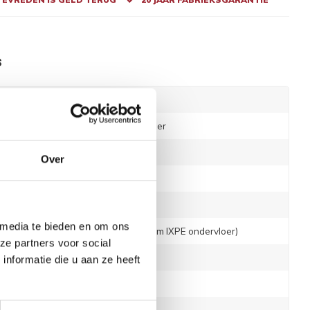
s
32006
PVC visgraat vloer
Droplock-click
Over
SPC Rigid-Core
Leeds
 media te bieden en om ons
5.5 mm ( incl 1 mm IXPE ondervloer)
ze partners voor social
148 mm
nformatie die u aan ze heeft
592 mm