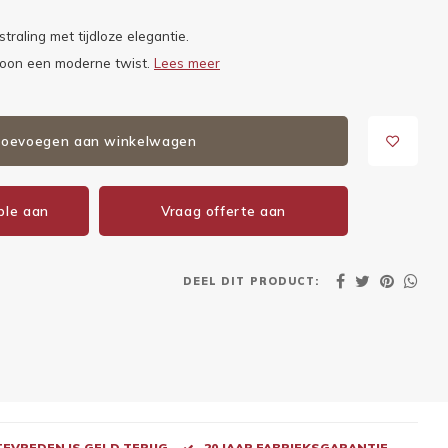
raling met tijdloze elegantie.
troon een moderne twist.
Lees meer
oevoegen aan winkelwagen
ple aan
Vraag offerte aan
DEEL DIT PRODUCT:
 TEVREDEN IS GELD TERUG
20 JAAR FABRIEKSGARANTIE