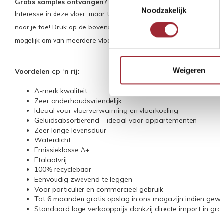
Gratis samples ontvangen?
Noodzakelijk
Interesse in deze vloer, maar toch eerst even zien en voelen? Met
naar je toe! Druk op de bovenstaande knop "vraag gratis sample aa
mogelijk om van meerdere vloeren samples te bestellen.
Weigeren
Voordelen op ‘n rij:
A-merk kwaliteit
Zeer onderhoudsvriendelijk
Ideaal voor vloerverwarming en vloerkoeling
Geluidsabsorberend – ideaal voor appartementen
Zeer lange levensduur
Waterdicht
Emissieklasse A+
Ftalaatvrij
100% recyclebaar
Eenvoudig zwevend te leggen
Voor particulier en commercieel gebruik
Tot 6 maanden gratis opslag in ons magazijn indien ge
Standaard lage verkoopprijs dankzij directe import in g