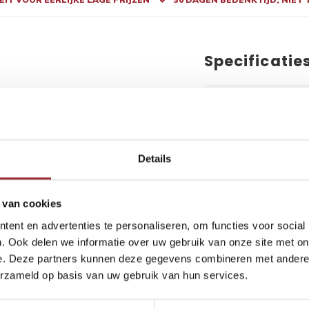
Specificatie
 houdt van een eigentijdse vloer met
Artikel nr
 slijtlaag van 0,55 mm is deze vloer
Vloer type
alistische houtstructuur brengen diepte
s de vloer eenvoudig zelf te leggen en
Verbinding
Details
vriendelijk, ftalaatvrij en met 15 jaar
Materiaal
 van cookies
Kleur
ent en advertenties te personaliseren, om functies voor social
Dikte
. Ook delen we informatie over uw gebruik van onze site met on
sgraat vloer met de planken vloer in
Breedte
e. Deze partners kunnen deze gegevens combineren met andere i
erzameld op basis van uw gebruik van hun services.
Lengte