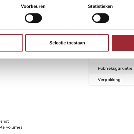
V-groef
Voorkeuren
Statistieken
 plezier versturen we gratis samples
Slijtlaag
n" en vul het formulier in. Het is ook
Legwijze
Vloerverwarming 
Selectie toestaan
Vloerkoeling gesc
Warmteweerstan
Fabrieksgarantie
Verpakking
wenst
rote volumes