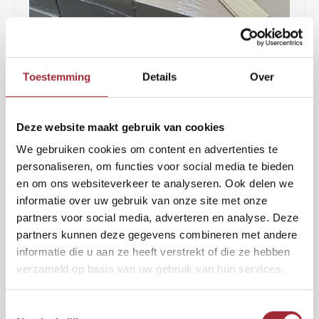
Binne
Binne
Toestemming
Details
Over
Binne
2
€43,50
per m
€69,00
Binne
Deze website maakt gebruik van cookies
Rober
BEZORGING BINNEN 7 DAGEN
We gebruiken cookies om content en advertenties te
Binne
Een eiken visgraat vloer is de woondroom van veel mensen. En wat
personaliseren, om functies voor social media te bieden
extra mooi is aan deze vloer: hij is geschikt voor iedereen die zelf wil
en om ons websiteverkeer te analyseren. Ook delen we
Binne
bepalen hoe zijn houten vloer afgewerkt wordt. Want zoveel mensen,
informatie over uw gebruik van onze site met onze
zoveel wensen.
Lees meer
partners voor social media, adverteren en analyse. Deze
partners kunnen deze gegevens combineren met andere
informatie die u aan ze heeft verstrekt of die ze hebben
2
Toevoegen aan winkelwagen
m
verzameld op basis van uw gebruik van hun services.
Vraag gratis sample aan
Toestemmingsselectie