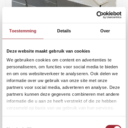
Binne
Binne
Toestemming
Details
Over
Binne
2
€58,50
per m
€89,00
Binne
Deze website maakt gebruik van cookies
Rober
BEZORGING BINNEN 7 DAGEN
We gebruiken cookies om content en advertenties te
Binne
Deze white wash visgraat vloer tovert je huis om in een waar paleisje.
personaliseren, om functies voor social media te bieden
Deze houten vloer, die behandeld is met white wash hardwaxolie, is
en om ons websiteverkeer te analyseren. Ook delen we
Binne
vanaf het begin een van onze best verkochte visgraat vloeren. En wij
informatie over uw gebruik van onze site met onze
snappen wel waarom.
Lees meer
partners voor social media, adverteren en analyse. Deze
partners kunnen deze gegevens combineren met andere
informatie die u aan ze heeft verstrekt of die ze hebben
2
Toevoegen aan winkelwagen
m
verzameld op basis van uw gebruik van hun services.
Vraag gratis sample aan
Toestemmingsselectie