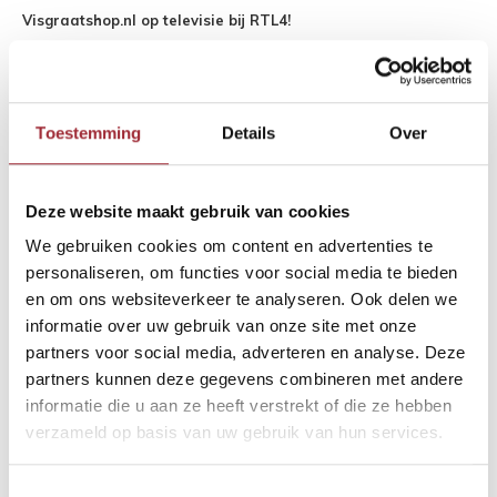
Binne
Visgraatshop.nl op televisie bij RTL4!
Onlangs hebben we deelgenomen aan het televisieprogramma
Binne
"Wooninspiraties" op RTL4.
Bekijk het item hier:
Binne
Toestemming
Details
Over
Binne
Rober
Deze website maakt gebruik van cookies
We gebruiken cookies om content en advertenties te
Binne
personaliseren, om functies voor social media te bieden
en om ons websiteverkeer te analyseren. Ook delen we
Binne
informatie over uw gebruik van onze site met onze
partners voor social media, adverteren en analyse. Deze
partners kunnen deze gegevens combineren met andere
informatie die u aan ze heeft verstrekt of die ze hebben
verzameld op basis van uw gebruik van hun services.
Toestemmingsselectie