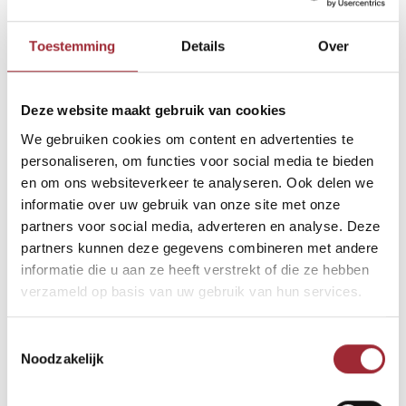
Binne
Een vloer koop je niet iedere dag. Als je kiest voor een bepaalde kleur
Toestemming
Details
Over
Binne
of afwerking, wil je er zeker van zijn dat hij helemaal naar je zin is. Je
wilt het hout met eigen ogen zien en met eigen handen voelen! En dat
Binne
snappen wij.
Deze website maakt gebruik van cookies
We gebruiken cookies om content en advertenties te
Binne
We sturen je dan ook met alle plezier gratis samples van onze
personaliseren, om functies voor social media te bieden
Rober
visgraat vloeren. Zeker nu een bezoek aan een showroom even wat
en om ons websiteverkeer te analyseren. Ook delen we
lastiger is, zijn onze samples een ideale manier om een goede indruk
informatie over uw gebruik van onze site met onze
Binne
van de vloer te krijgen.
partners voor social media, adverteren en analyse. Deze
partners kunnen deze gegevens combineren met andere
Binne
Het bestellen van samples van een of meerdere vloeren is erg
informatie die u aan ze heeft verstrekt of die ze hebben
gemakkelijk. Druk op de knop “vraag gratis sample aan” en de
verzameld op basis van uw gebruik van hun services.
betreffende vloer wordt automatisch in het sample formulier
toegevoegd. Vul daarna je adresgegevens in, druk op verzenden en
Toestemmingsselectie
binnen enkele dagen ontvang je de samples gratis in huis.
Noodzakelijk
We zien je sample aanvraag graag tegemoet!