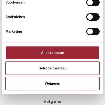
Voorkeuren
Klik
hier
om onze collectie te bekijken en de vloer(en) te selecteren
Statistieken
Share this article:
Marketing
Alles toestaan
Selectie toestaan
Nieuwsbrief
Ontvang de laatste updates, nieuws en aanbiedingen via email
Weigeren
Volg ons