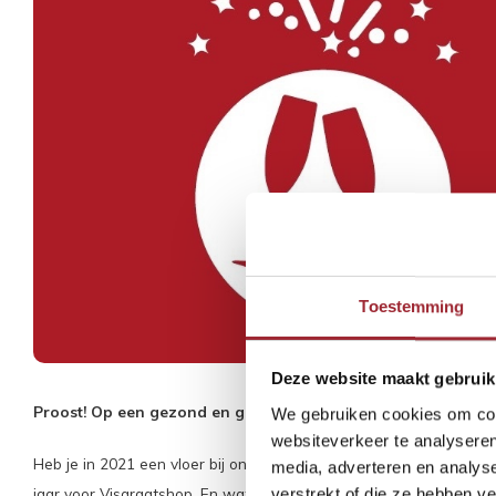
Toestemming
Deze website maakt gebruik
Proost! Op een gezond en gelukkig 2022
We gebruiken cookies om cont
websiteverkeer te analyseren
Heb je in 2021 een vloer bij ons gekocht? Dan willen we je vanaf
media, adverteren en analys
jaar voor Visgraatshop. En wat nog mooier is: door al jullie fijne
verstrekt of die ze hebben v