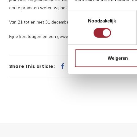
om te proosten weten wij het ook niet meer :)
Toestemmingsselectie
Noodzakelijk
Van 21 tot en met 31 december zijn we even met vakantie. Vanaf 
Fijne kerstdagen en een geweldig 2022 gewenst namens het tea
Weigeren
Share this article: