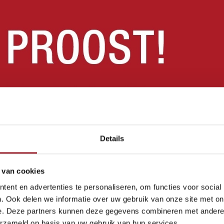
Details
 van cookies
ent en advertenties te personaliseren, om functies voor social
. Ook delen we informatie over uw gebruik van onze site met on
 deze plek even heel hartelijk bedanken. Mede dankzij jou was het een
e. Deze partners kunnen deze gegevens combineren met andere i
 reviews gaan we met maar liefst een 9,8 het nieuwe jaar in! Als dat gee
erzameld op basis van uw gebruik van hun services.