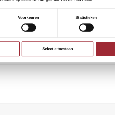
Voorkeuren
Statistieken
maandag 3 januari staan we weer uitgerust voor je klaar!
m van Visgraatshop!
Selectie toestaan