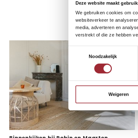
Deze website maakt gebruik
We gebruiken cookies om cont
Andere B
websiteverkeer te analyseren
media, adverteren en analys
verstrekt of die ze hebben v
Toestemmingsselectie
Noodzakelijk
Weigeren