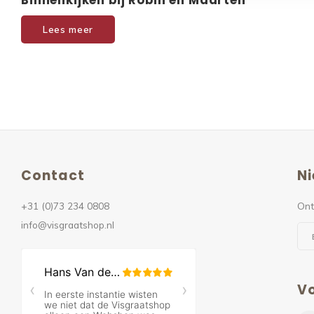
Binnenkijken bij Robin en Maarten
Lees meer
Contact
Ni
+31 (0)73 234 0808
Ont
info@visgraatshop.nl
Vo