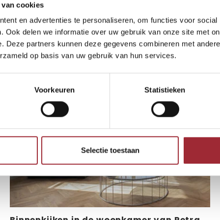
 van cookies
ent en advertenties te personaliseren, om functies voor social
innenkijkers die u wellicht ook int
. Ook delen we informatie over uw gebruik van onze site met on
e. Deze partners kunnen deze gegevens combineren met andere i
erzameld op basis van uw gebruik van hun services.
Voorkeuren
Statistieken
Selectie toestaan