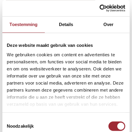
binnenkijken-btn-2-text-11126820
Binne
Binne
Toestemming
Details
Over
Binne
Deze website maakt gebruik van cookies
Andere Binnenkijkers die u
Binne
We gebruiken cookies om content en advertenties te
wellicht ook interesseren
Rober
personaliseren, om functies voor social media te bieden
en om ons websiteverkeer te analyseren. Ook delen we
informatie over uw gebruik van onze site met onze
Binne
partners voor social media, adverteren en analyse. Deze
partners kunnen deze gegevens combineren met andere
Binne
informatie die u aan ze heeft verstrekt of die ze hebben
verzameld op basis van uw gebruik van hun services.
Toestemmingsselectie
Noodzakelijk