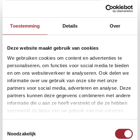
binnenkijken-btn-2-text-11128076
Binne
Binne
Toestemming
Details
Over
Binne
Deze website maakt gebruik van cookies
Andere Binnenkijkers die u
We gebruiken cookies om content en advertenties te
Binne
wellicht ook interesseren
Rober
personaliseren, om functies voor social media te bieden
en om ons websiteverkeer te analyseren. Ook delen we
informatie over uw gebruik van onze site met onze
Binne
partners voor social media, adverteren en analyse. Deze
partners kunnen deze gegevens combineren met andere
Binne
informatie die u aan ze heeft verstrekt of die ze hebben
verzameld op basis van uw gebruik van hun services.
Toestemmingsselectie
Noodzakelijk