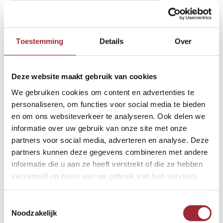
binnenkijken-btn-2-text-11460434
Binne
Toestemming
Details
Over
Binne
Binne
Deze website maakt gebruik van cookies
Andere Binnenkijkers die u
We gebruiken cookies om content en advertenties te
Binne
wellicht ook interesseren
Rober
personaliseren, om functies voor social media te bieden
en om ons websiteverkeer te analyseren. Ook delen we
informatie over uw gebruik van onze site met onze
Binne
partners voor social media, adverteren en analyse. Deze
partners kunnen deze gegevens combineren met andere
Binne
informatie die u aan ze heeft verstrekt of die ze hebben
verzameld op basis van uw gebruik van hun services.
Toestemmingsselectie
Noodzakelijk