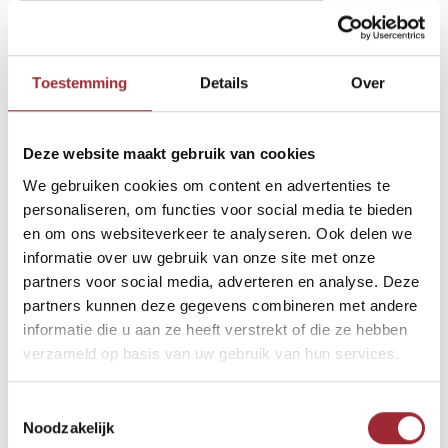
binnenkijken-btn-2-text-11460906
Binne
Binne
Toestemming
Details
Over
Binne
Deze website maakt gebruik van cookies
Binne
Andere Binnenkijkers die u
Rober
We gebruiken cookies om content en advertenties te
wellicht ook interesseren
personaliseren, om functies voor social media te bieden
Binne
en om ons websiteverkeer te analyseren. Ook delen we
informatie over uw gebruik van onze site met onze
partners voor social media, adverteren en analyse. Deze
Binne
partners kunnen deze gegevens combineren met andere
informatie die u aan ze heeft verstrekt of die ze hebben
verzameld op basis van uw gebruik van hun services.
Toestemmingsselectie
Noodzakelijk