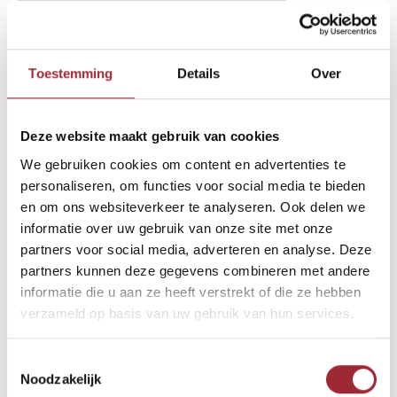
binnenkijken-btn-2-text-11128134
Binne
Toestemming
Details
Over
Binne
Binne
Deze website maakt gebruik van cookies
Andere Binnenkijkers die u
We gebruiken cookies om content en advertenties te
Binne
wellicht ook interesseren
Rober
personaliseren, om functies voor social media te bieden
en om ons websiteverkeer te analyseren. Ook delen we
informatie over uw gebruik van onze site met onze
Binne
partners voor social media, adverteren en analyse. Deze
partners kunnen deze gegevens combineren met andere
Binne
informatie die u aan ze heeft verstrekt of die ze hebben
verzameld op basis van uw gebruik van hun services.
Toestemmingsselectie
Noodzakelijk