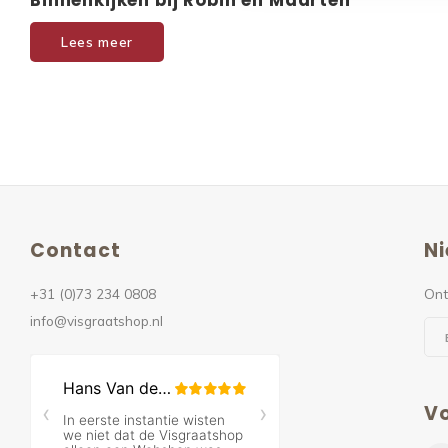
Binnenkijken bij Robin en Maarten
Lees meer
Contact
Ni
+31 (0)73 234 0808
Ont
info@visgraatshop.nl
Vo