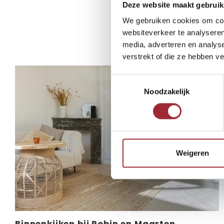
Deze website maakt gebruik
We gebruiken cookies om cont
Andere B
websiteverkeer te analyseren
media, adverteren en analys
verstrekt of die ze hebben v
Toestemmingsselectie
Noodzakelijk
Weigeren