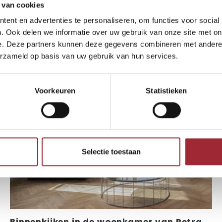
 van cookies
ent en advertenties te personaliseren, om functies voor social
innenkijkers die u wellicht ook int
. Ook delen we informatie over uw gebruik van onze site met on
e. Deze partners kunnen deze gegevens combineren met andere i
erzameld op basis van uw gebruik van hun services.
Voorkeuren
Statistieken
Selectie toestaan