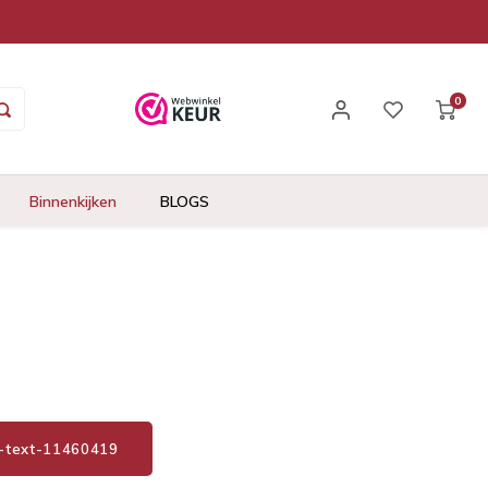
0
Binnenkijken
BLOGS
1-text-11460419