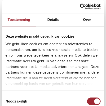
binnenkijken-btn-2-text-11460420
Binne
Toestemming
Details
Over
Binne
Binne
Deze website maakt gebruik van cookies
Andere Binnenkijkers die u
We gebruiken cookies om content en advertenties te
Binne
wellicht ook interesseren
Rober
personaliseren, om functies voor social media te bieden
en om ons websiteverkeer te analyseren. Ook delen we
informatie over uw gebruik van onze site met onze
Binne
partners voor social media, adverteren en analyse. Deze
partners kunnen deze gegevens combineren met andere
Binne
informatie die u aan ze heeft verstrekt of die ze hebben
verzameld op basis van uw gebruik van hun services.
Toestemmingsselectie
Noodzakelijk