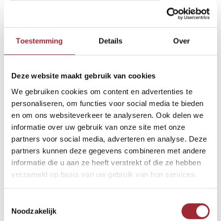
binnenkijken-btn-2-text-11551908
Binne
Toestemming
Details
Over
Binne
Binne
Deze website maakt gebruik van cookies
Andere Binnenkijkers die u
We gebruiken cookies om content en advertenties te
Binne
wellicht ook interesseren
Rober
personaliseren, om functies voor social media te bieden
en om ons websiteverkeer te analyseren. Ook delen we
informatie over uw gebruik van onze site met onze
Binne
partners voor social media, adverteren en analyse. Deze
partners kunnen deze gegevens combineren met andere
Binne
informatie die u aan ze heeft verstrekt of die ze hebben
verzameld op basis van uw gebruik van hun services.
Toestemmingsselectie
Noodzakelijk