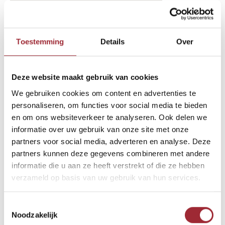
binnenkijken-btn-2-text-11398898
Binne
Toestemming
Details
Over
Binne
Binne
Deze website maakt gebruik van cookies
Andere Binnenkijkers die u
We gebruiken cookies om content en advertenties te
Binne
wellicht ook interesseren
Rober
personaliseren, om functies voor social media te bieden
en om ons websiteverkeer te analyseren. Ook delen we
informatie over uw gebruik van onze site met onze
Binne
partners voor social media, adverteren en analyse. Deze
partners kunnen deze gegevens combineren met andere
Binne
informatie die u aan ze heeft verstrekt of die ze hebben
verzameld op basis van uw gebruik van hun services.
Toestemmingsselectie
Noodzakelijk