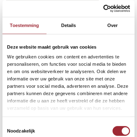
binnenkijken-btn-2-text-11398898
Binne
Toestemming
Details
Over
Binne
Binne
Deze website maakt gebruik van cookies
Andere Binnenkijkers die u
We gebruiken cookies om content en advertenties te
Binne
wellicht ook interesseren
Rober
personaliseren, om functies voor social media te bieden
en om ons websiteverkeer te analyseren. Ook delen we
informatie over uw gebruik van onze site met onze
Binne
partners voor social media, adverteren en analyse. Deze
partners kunnen deze gegevens combineren met andere
Binne
informatie die u aan ze heeft verstrekt of die ze hebben
verzameld op basis van uw gebruik van hun services.
Toestemmingsselectie
Noodzakelijk