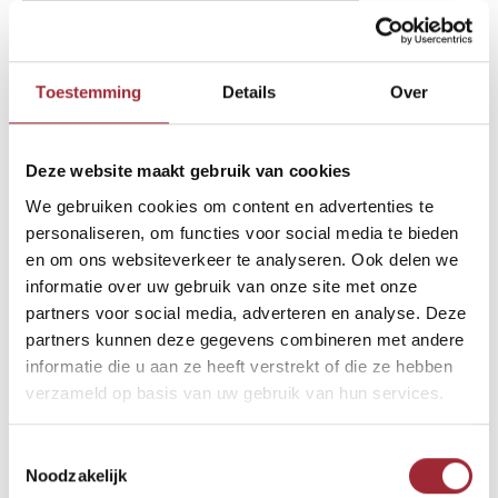
binnenkijken-btn-2-text-11398896
Binne
Toestemming
Details
Over
Binne
Binne
Deze website maakt gebruik van cookies
Andere Binnenkijkers die u
We gebruiken cookies om content en advertenties te
Binne
wellicht ook interesseren
Rober
personaliseren, om functies voor social media te bieden
en om ons websiteverkeer te analyseren. Ook delen we
informatie over uw gebruik van onze site met onze
Binne
partners voor social media, adverteren en analyse. Deze
partners kunnen deze gegevens combineren met andere
Binne
informatie die u aan ze heeft verstrekt of die ze hebben
verzameld op basis van uw gebruik van hun services.
Toestemmingsselectie
Noodzakelijk